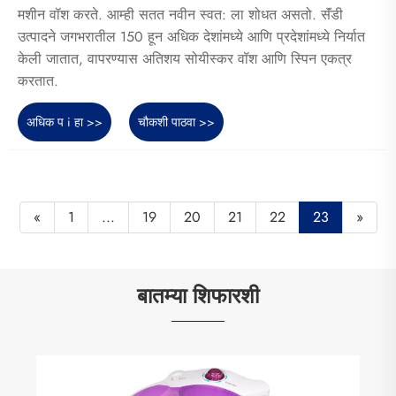
मशीन वॉश करते. आम्ही सतत नवीन स्वत: ला शोधत असतो. सॅंडी
उत्पादने जगभरातील 150 हून अधिक देशांमध्ये आणि प्रदेशांमध्ये निर्यात
केली जातात, वापरण्यास अतिशय सोयीस्कर वॉश आणि स्पिन एकत्र
करतात.
अधिक प i हा >>
चौकशी पाठवा >>
«
1
...
19
20
21
22
23
»
बातम्या शिफारशी