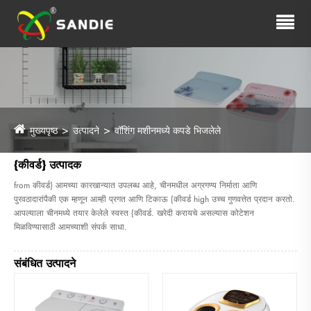
मुख्यपृष्ठ
उत्पादने
वॉशिंग मशीनमध्ये कपडे भिजलेले
{कीवर्ड} उत्पादक
from कीवर्ड} आमच्या कारखान्यात उपलब्ध आहे, चीनमधील अग्रगण्य निर्माता आणि
पुरवठादारांपैकी एक म्हणून आम्ही प्रगत आणि टिकाऊ {कीवर्ड high उच्च गुणवत्तेत प्रदान करतो.
आपल्याला चीनमध्ये तयार केलेले स्वस्त {कीवर्ड. खरेदी करायचे असल्यास कोटेशन
मिळविण्यासाठी आमच्याशी संपर्क साधा.
संबंधित उत्पादने