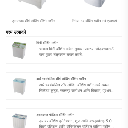
ड्रायरसह शीर्ष लोडिंग वॉशिंग मशीन
सिंगल टब वॉशिंग मशीन सर्व एकामध्ये
गरम उत्पादने
मिनी वॉशिंग मशीन
चायना मिनी वॉशिंग मशिन तुमच्या समस्या सोडवण्यासाठी
पाच मुख्य तंत्रज्ञान तयार करते.
अर्ध स्वयंचलित शीर्ष लोडिंग वॉशिंग मशीन
अर्ध स्वयंचलित टॉप लोडिंग वॉशिंग मशीनमध्ये डबल
सिलेंडर कुटुंब, स्वतंत्र संशोधन आणि विकास, प्रथम
गुणवत्ता आहे. अर्ध-स्वयंचलित टॉप लोडिंग वॉशिंग मशीन
नवीन पीपी हेल्दी मटेरियल वापरतात, डीओपी पुनर्वापर बंद
करतात. पीपी मटेरियल बॉक्स, उच्च प्रतीची सामग्री
आपल्या वॉशिंग सेफ्टीची काळजी घ्या. भविष्यातील मोठी
ड्रायरसह पोर्टेबल वॉशिंग मशीन
क्षमता, एकावेळी कपडे धुणे. सर्जिंग पॉवर, मजबूत
ड्रायर वॉशिंग प्रोटेक्शन, शूज आणि कपड्यांसह 5.0
नोटाबंदी. चक्रीवादळ चालू, मजबूत उर्जा, नवीन म्हणून
किलो एलिशन आणि सेप्लिकेशन पोर्टेबल वॉशिंग मशीन