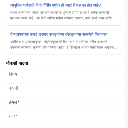
आधुनिक घरांसाठी मिनी वॉशिंग मशीन ही स्मार्ट निवड का होत आहे?
लहान राहण्याच्या जागेत एक कार्यक्षम कपडे धुण्याचे उपाय शोधणे हे अनेक घरांसाठी
प्राधान्य बनले आहे. एक मिनी वॉशिंग मशीन कॉम्पॅक्ट आकार, कमी ऊर्जा वापर आणि
आश्चर्यकारकपणे शक्तिशाली कार्यप्रदर्शन देते. अपार्टमेंट, डॉर्म, RV मध्ये राहणे किंवा
वारंवार प्रवासाची तयारी करणे असो, वापरकर्ते सोयीस्कर दैनंदिन कपडे धुण्यासाठी या
केन्द्रापसारक कपडे ड्रायर कपड्यांच्या कोरड्याच्या समस्येचे निराकरण
बहुमुखी उपकरणावर अवलंबून राहू शकतात. व्यावसायिक कौशल्य असलेले निर्माता म्हणून,
Cixi Sandie Electrical Appliance Co., Ltd. प्रगत वॉशिंग तंत्रज्ञान, टिकाऊपणा
अलीकडील अहवालानुसार, सेंट्रीफ्यूगल वॉशिंग मशीन नावाचे एक नवीन प्रकारचे
आणि वापरकर्ता-अनुकूल नियंत्रणांसह डिझाइन केलेले मिनी वॉशिंग मशीन वितरित करते.
उपकरणे जगभरात सामान्य होत चालली आहेत. हे डिव्हाइस अधिक पर्यावरणास अनुकूल
आणि स्टाईलिश पर्याय प्रदान करण्यासाठी वेगवान आणि अधिक कार्यक्षमतेने कपडे कोरडे
करण्यासाठी डिझाइन केलेले आहे.
चौकशी पाठवा