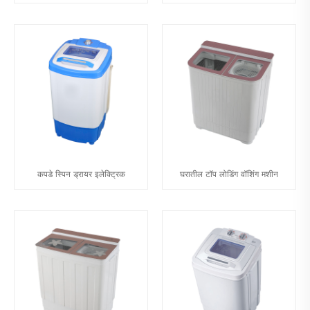
कपडे स्पिन ड्रायर इलेक्ट्रिक
घरातील टॉप लोडिंग वॉशिंग मशीन