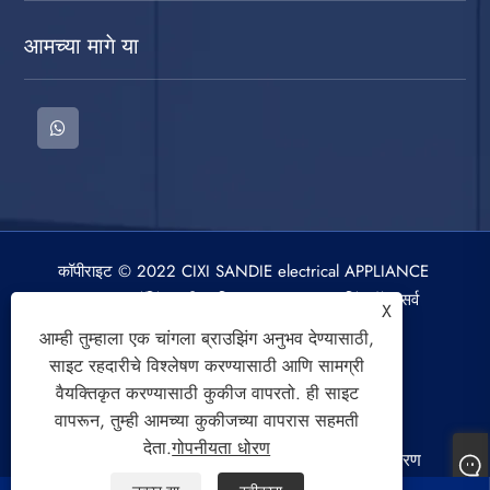
आमच्या मागे या
कॉपीराइट © 2022 CIXI SANDIE electrical APPLIANCE
CO., LTD. वॉशिंग मशीन, स्पिन ड्रायर, एअर कुलिंग फॅन सर्व
X
हक्क राखीव.
आम्ही तुम्हाला एक चांगला ब्राउझिंग अनुभव देण्यासाठी,
साइट रहदारीचे विश्लेषण करण्यासाठी आणि सामग्री
वैयक्तिकृत करण्यासाठी कुकीज वापरतो. ही साइट
वापरून, तुम्ही आमच्या कुकीजच्या वापरास सहमती
देता.
गोपनीयता धोरण
Links
Sitemap
RSS
XML
गोपनीयता धोरण