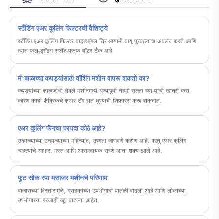
स्टँडिंग एअर कूलिंग फिल्टरची वैशिष्ट्ये
स्टँडिंग एअर कूलिंग फिल्टर वाइड-एंगल त्रि-आयामी वायु पुरवठ्याचा अवलंब करते आणि
त्यात फुल-ड्रॉइंग स्प्लॅश-प्रूफ वॉटर टँक आहे
मी बाळाच्या कपड्यांसाठी वॉशिंग मशीन वापरू शकतो का?
कपड्यांच्या काळजीची लेबले मशीनमध्ये धुण्यापूर्वी नेहमी सल्ला घ्या याची खात्री करा
कारण काही फॅब्रिकचे केअर टॅग हात धुण्याची शिफारस करू शकतात.
एअर कूलिंग फॅनचा फायदा कोठे आहे?
उन्हाळ्याच्या उन्हाळ्याच्या महिन्यांत, उष्णता जाणवणे कठीण आहे. परंतु एअर कूलिंग
चाहत्यांचे आभार, मस्त आणि आरामदायक राहणे आता शक्य झाले आहे.
फूट सोक स्पा मसाजर मशीनचे परिणाम
बाजाराच्या विस्तारामुळे, ग्राहकांच्या उपभोगाची पातळी वाढली आहे आणि लोकांच्या
उपभोगाच्या गरजाही खूप वाढल्या आहेत.